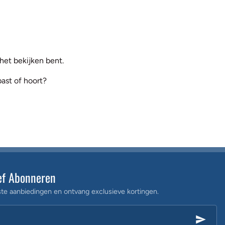
et bekijken bent.
past of hoort?
ef Abonneren
te aanbiedingen en ontvang exclusieve kortingen.