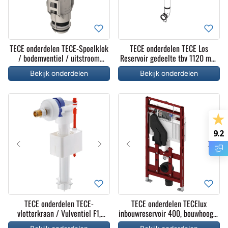
TECE onderdelen TECE-Spoelklok
TECE onderdelen TECE Los
/ bodemventiel / uitstroom
Reservoir gedeelte tbv 1120 mm,
mechanischme A2, compleet
frontbediening compleet
Bekijk onderdelen
Bekijk onderdelen
9.2
TECE onderdelen TECE-
TECE onderdelen TECElux
vlotterkraan / Vulventiel F1,
inbouwreservoir 400, bouwhoogte
compleet
1120 mm, achteraf in hoogte