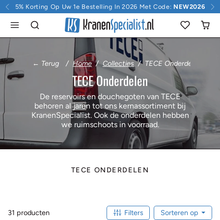
Doorgaan naar inhoud
5% Korting Op Uw 1e Bestelling In 2026 Met Code:
NEW2026
← Terug
Home
Collecties
TECE Onderdelen
TECE Onderdelen
De reservoirs en douchegoten van TECE
behoren al jaren tot ons kernassortiment bij
KranenSpecialist. Ook de onderdelen hebben
we ruimschoots in voorraad.
TECE ONDERDELEN
31 producten
Filters
Sorteren op