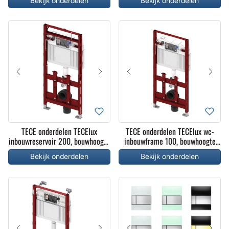
Bekijk onderdelen
Bekijk onderdelen
verstelbaar, met geurafzuiging
TECE onderdelen TECElux
TECE onderdelen TECElux wc-
inbouwreservoir 200, bouwhoogte
inbouwframe 100, bouwhoogte
1120 mm, achteraf in hoogte
1120 mm
Bekijk onderdelen
Bekijk onderdelen
verstelbaar