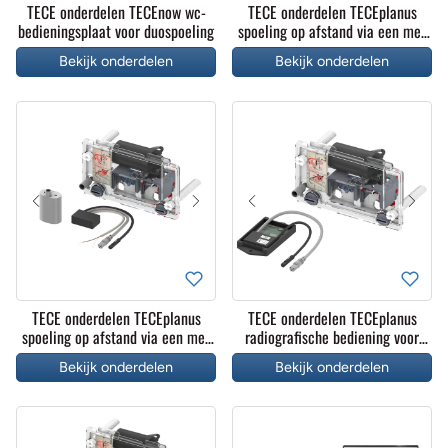
TECE onderdelen TECEnow wc-
TECE onderdelen TECEplanus
bedieningsplaat voor duospoeling
spoeling op afstand via een met
een kabel verbonden
Bekijk onderdelen
Bekijk onderdelen
elektronische drukknop, 230/12
V
TECE onderdelen TECEplanus
TECE onderdelen TECEplanus
spoeling op afstand via een met
radiografische bediening voor
een kabel verbonden
opklapbare steunbeugels, 230/12
Bekijk onderdelen
Bekijk onderdelen
elektronische drukknop, 6 V-
V-adapter
batter