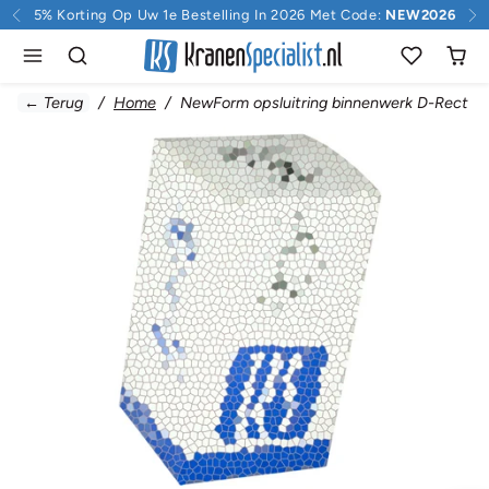
Doorgaan naar inhoud
5% Korting Op Uw 1e Bestelling In 2026 Met Code:
NEW2026
← Terug
Home
NewForm opsluitring binnenwerk D-Rect In