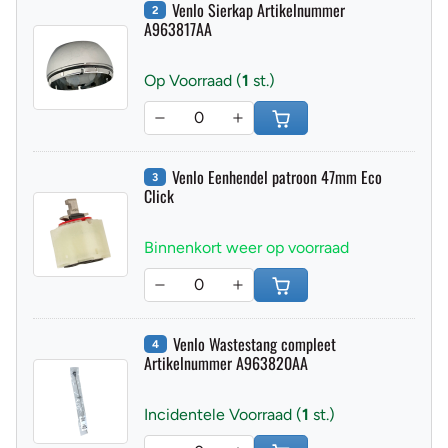
Venlo Sierkap Artikelnummer
2
A963817AA
Op Voorraad (
1
st.)
Venlo Eenhendel patroon 47mm Eco
3
Click
Binnenkort weer op voorraad
Venlo Wastestang compleet
4
Artikelnummer A963820AA
Incidentele Voorraad (
1
st.)