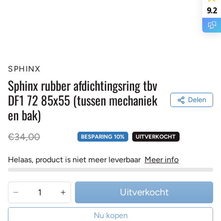
9.2
SPHINX
Sphinx rubber afdichtingsring tbv
DF1 72 85x55 (tussen mechaniek
Delen
en bak)
Bruto prijs
€34,00
BESPARING 10%
UITVERKOCHT
Helaas, product is niet meer leverbaar
Meer info
Uitverkocht
Nu kopen