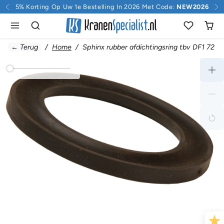
Doorgaan naar inhoud
5% Korting Op Uw 1e Bestelling In 2026 Met Code:
NEW2026
← Terug
Home
Sphinx rubber afdichtingsring tbv DF1 72 