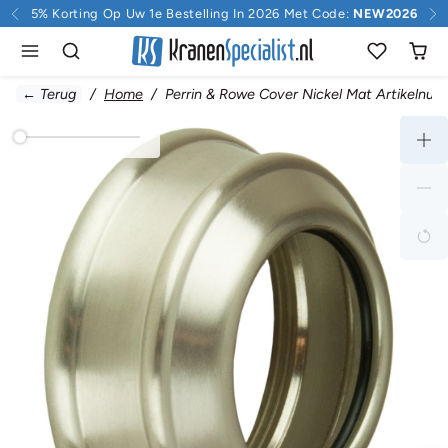
Doorgaan naar inhoud
5% Korting Op Uw 1e Bestelling In 2026 Met Code:
NEW2026
← Terug
Home
Perrin & Rowe Cover Nickel Mat Artikelnu