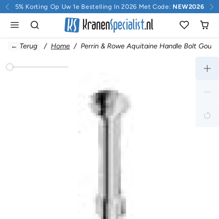
Doorgaan naar inhoud
5% Korting Op Uw 1e Bestelling In 2026 Met Code:
NEW2026
← Terug
Home
Perrin & Rowe Aquitaine Handle Bolt Goud