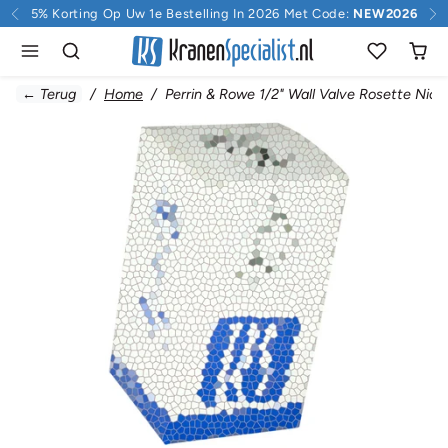
Doorgaan naar inhoud
5% Korting Op Uw 1e Bestelling In 2026 Met Code:
NEW2026
← Terug
Home
Perrin & Rowe 1/2" Wall Valve Rosette Nic