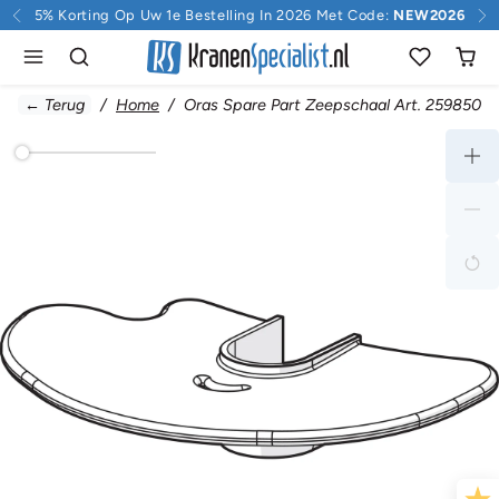
Doorgaan naar inhoud
5% Korting Op Uw 1e Bestelling In 2026 Met Code:
NEW2026
← Terug
Home
Oras Spare Part Zeepschaal Art. 259850V