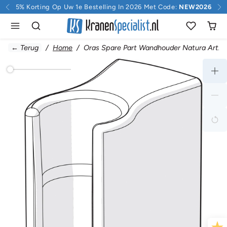
Doorgaan naar inhoud
5% Korting Op Uw 1e Bestelling In 2026 Met Code:
NEW2026
← Terug
Home
Oras Spare Part Wandhouder Natura Art. 