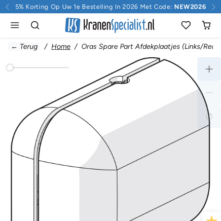
Doorgaan naar inhoud
5% Korting Op Uw 1e Bestelling In 2026 Met Code:
NEW2026
← Terug
Home
Oras Spare Part Afdekplaatjes (Links/Rech