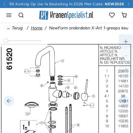
Doorgaan naar inhoud
5% Korting Op Uw 1e Bestelling In 2026 Met Code:
NEW2026
← Terug
Home
NewForm onderdelen X-Art 1-greeps keuke