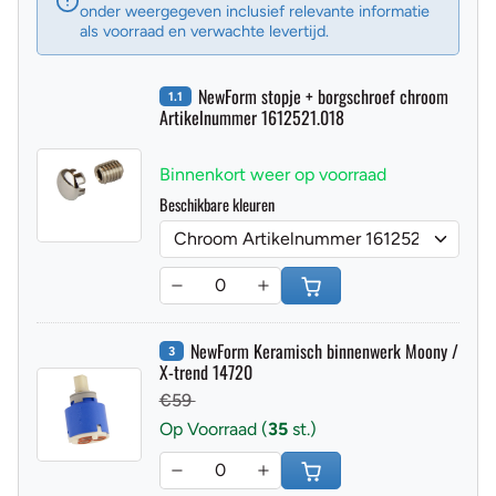
onder weergegeven inclusief relevante informatie
als voorraad en verwachte levertijd.
NewForm stopje + borgschroef chroom
1.1
Artikelnummer 1612521.018
Binnenkort weer op voorraad
Beschikbare kleuren
NewForm Keramisch binnenwerk Moony /
3
X-trend 14720
Bruto prijs
Netto prijs
Besparing
€59
Op Voorraad (
35
st.)