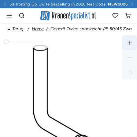
Doorgaan naar inhoud
5% Korting Op Uw 1e Bestelling In 2026 Met Code:
NEW2026
← Terug
Home
Geberit Twico spoelbocht PE 50/45 Zwart