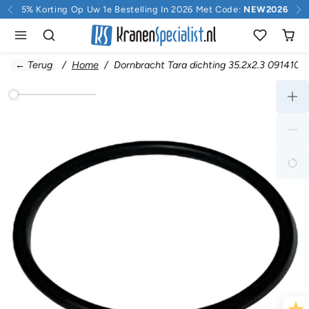
Doorgaan naar inhoud
5% Korting Op Uw 1e Bestelling In 2026 Met Code:
NEW2026
← Terug
Home
Dornbracht Tara dichting 35.2x2.3 0914101