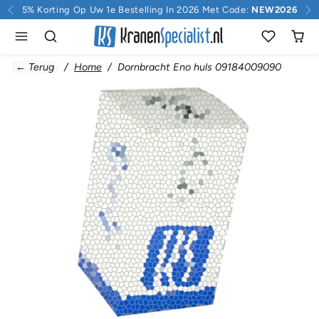
Doorgaan naar inhoud
5% Korting Op Uw 1e Bestelling In 2026 Met Code:
NEW2026
← Terug
Home
Dornbracht Eno huls 09184009090