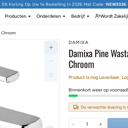
5% Korting Op Uw 1e Bestelling In 2026 Met Code:
NEW2026
Producten
Onderdelen
Bedrijf
Wordt Zakelij
e Chroom
DAMIXA
Damixa Pine Wast
Chroom
Product is nog Leverbaar, Log
Binnenkort weer op voorraad!
De verwachte levering is