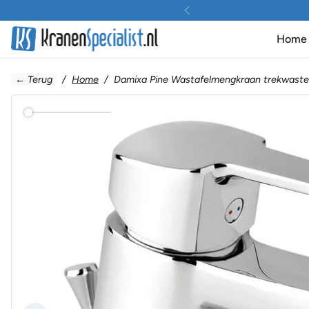
Doorgaan naar inhoud
Home
← Terug
Home
Damixa Pine Wastafelmengkraan trekwast
[]