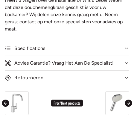
Heeft u vragen over de installatie of wilt u zeker weten
dat deze douchemengkraan geschikt is voor uw
badkamer? Wij delen onze kennis graag met u. Neem
gerust contact op met onze specialisten voor advies op
maat.
Specifications
Advies Garantie? Vraag Het Aan De Specialist!
Retourneren
general.accessibility.next_product
ge
Prev/Next products