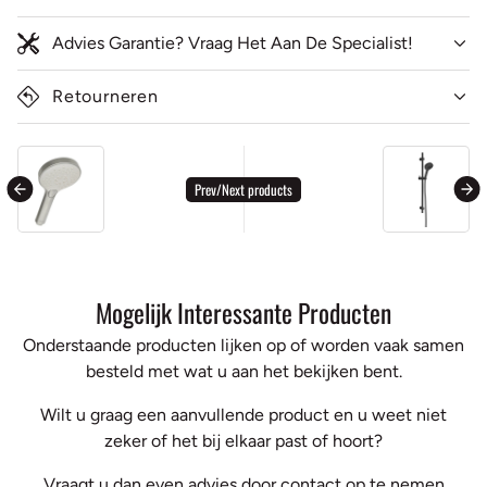
Advies Garantie? Vraag Het Aan De Specialist!
Retourneren
general.accessibility.next_product
ge
Prev/Next products
Mogelijk Interessante Producten
Onderstaande producten lijken op of worden vaak samen
besteld met wat u aan het bekijken bent.
Wilt u graag een aanvullende product en u weet niet
zeker of het bij elkaar past of hoort?
Vraagt u dan even advies door contact op te nemen